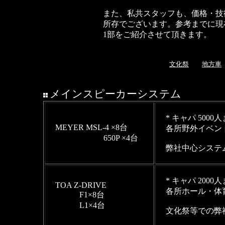
また、私共スタッフも、価格・技
所存でございます。参考までに現
1部をご紹介させて頂きます。
文化祭
地方車
メインスピーカーシステム
* キャパ 5000
MEYER MSL-4 ×8台
各所野外イベン
650P ×4台
弊社中心シス
* キャパ 200
TOA Z-DRIVE
各所ホール・体
F1×8台
L1×4台
文化祭等での弊